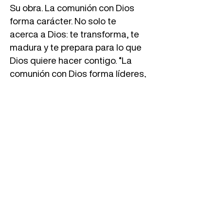
Su obra. La comunión con Dios
forma carácter. No solo te
acerca a Dios: te transforma, te
madura y te prepara para lo que
Dios quiere hacer contigo. “La
comunión con Dios forma líderes,
fortalece la fe y prepara
corazones para Su obra.”
La fe sincera se cultiva día a día,
y la comunión constante con
Dios es el taller donde nuestro
carácter se moldea a Su imagen.
“Cuando caminas en comunión
con Dios, tu carácter se forma y
tu vida se convierte en
testimonio.”