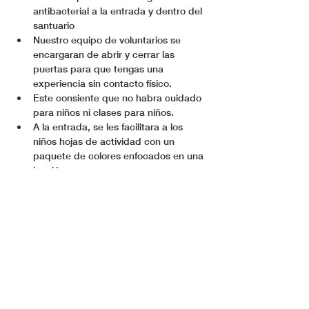
antibacterial a la entrada y dentro del 
santuario 
Nuestro equipo de voluntarios se 
encargaran de abrir y cerrar las 
puertas para que tengas una 
experiencia sin contacto físico.
Este consiente que no habra cuidado 
para niños ni clases para niños. 
A la entrada, se les facilitara a los 
niños hojas de actividad con un 
paquete de colores enfocados en una 
lección.
Nuestros equipo de voluntarios se en 
encarga de dirigirlos a sus asientos, 
respetando la distancia recomendada.
Ver Más