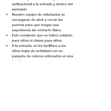
antibacterial a la entrada y dentro del 
santuario 
Nuestro equipo de voluntarios se 
encargaran de abrir y cerrar las 
puertas para que tengas una 
experiencia sin contacto físico.
Este consiente que no habra cuidado 
para niños ni clases para niños. 
A la entrada, se les facilitara a los 
niños hojas de actividad con un 
paquete de colores enfocados en una 
lección.
Nuestros equipo de voluntarios se en 
encarga de dirigirlos a sus asientos, 
respetando la distancia recomendada.
Ver Más