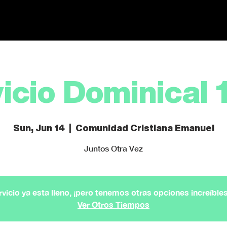
INICIO
QUIENES SOMOS
MINISTERIOS
icio Dominical
Sun, Jun 14
  |  
Comunidad Cristiana Emanuel
Juntos Otra Vez
rvicio ya esta lleno, ¡pero tenemos otras opciones increíbles 
Ver Otros Tiempos