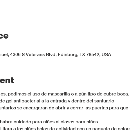
ce
el, 4306 S Veterans Blvd, Edinburg, TX 78542, USA
ent
os, pedimos el uso de mascarilla o algún tipo de cubre boca.
 gel antibacterial a la entrada y dentro del santuario 
ntarios se encargaran de abrir y cerrar las puertas para que 
habra cuidado para niños ni clases para niños. 
acilitara a los niños hojas de actividad con un paquete de colo